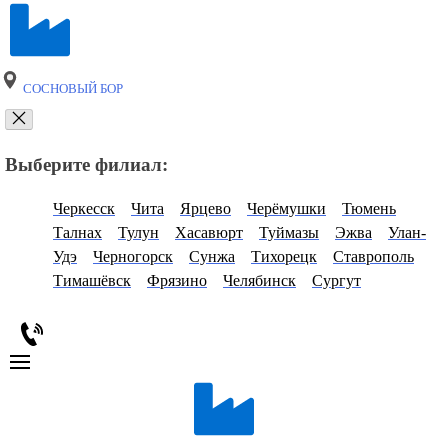
СОСНОВЫЙ БОР
Выберите филиал:
Черкесск
Чита
Ярцево
Черёмушки
Тюмень
Талнах
Тулун
Хасавюрт
Туймазы
Эжва
Улан-
Удэ
Черногорск
Сунжа
Тихорецк
Ставрополь
Тимашёвск
Фрязино
Челябинск
Сургут