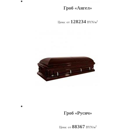
Гроб «Ангел»
128234
2
Цена: от
BYN/м
Гроб «Русич»
88367
2
Цена: от
BYN/м