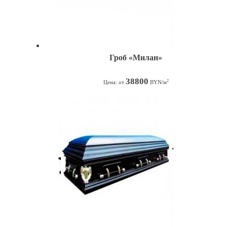
Гроб «Милан»
38800
2
Цена: от
BYN/м