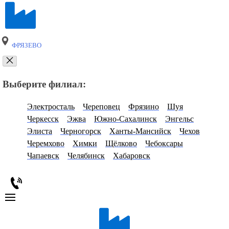
ФРЯЗЕВО
Выберите филиал:
Электросталь
Череповец
Фрязино
Шуя
Черкесск
Эжва
Южно-Сахалинск
Энгельс
Элиста
Черногорск
Ханты-Мансийск
Чехов
Черемхово
Химки
Щёлково
Чебоксары
Чапаевск
Челябинск
Хабаровск