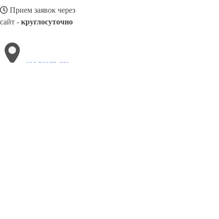
Прием заявок через
сайт -
круглосуточно
НОРИЛЬСК
Выберите филиал:
Сосновый Бор
Оренбург
Снежинск
Саратов
Энгел
Камчатский
Сунжа
Сургут
Псков
Раменское
Сер
8(800)3085303
Заказать звонок
Похоронное бюро в Норильске
Услуги
Каталог товаров
Цены
Сотрудн