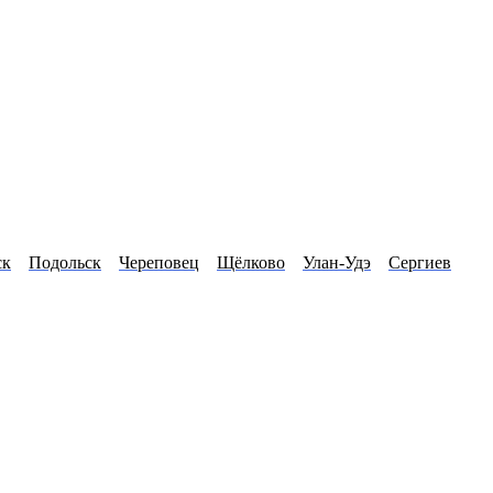
ск
Подольск
Череповец
Щёлково
Улан-Удэ
Сергиев