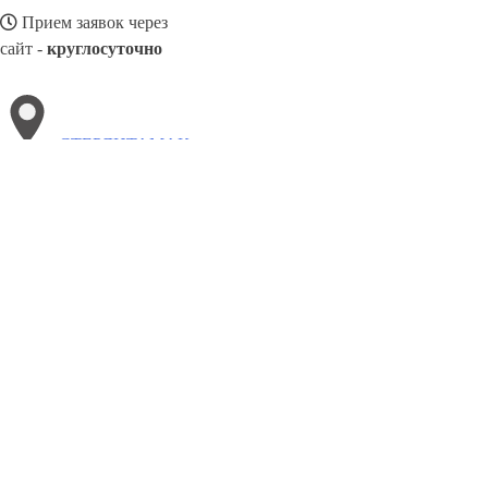
Прием заявок через
сайт -
круглосуточно
СТЕРЛИТАМАК
Выберите филиал:
Эжва
Чехов
Туймазы
Ульяновск
Чусовой
Узловая
Хасавюрт
Туапсе
Чита
Якутск
8(800)3085303
Заказать звонок
Похоронное бюро в Стерлитамаке
Услуги
Каталог товаров
Цены
Сотр