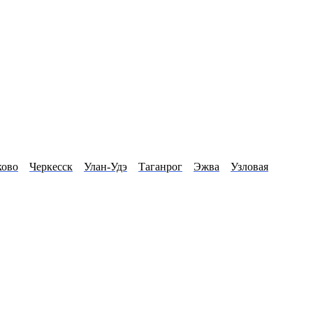
ово
Черкесск
Улан-Удэ
Таганрог
Эжва
Узловая