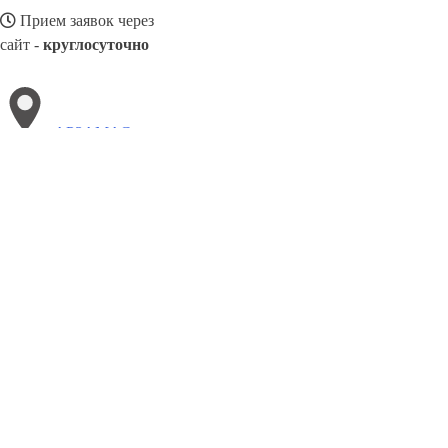
Прием заявок через
сайт -
круглосуточно
АРЗАМАС
Выберите филиал:
Владикавказ
Владимир
Отрадный
Воронеж
Ивано
Бугуруслан
Новошахтинск
Когалым
Черёмушки
8(800)3085303
Заказать звонок
Металлоконструкции в Арзамасе
Изготовление
Услуги
Цены
Сотрудн