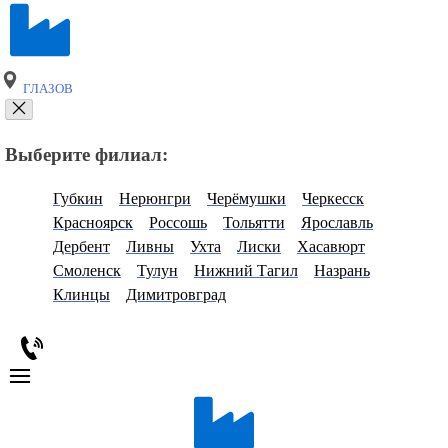
ГЛАЗОВ
Выберите филиал:
Губкин
Нерюнгри
Черёмушки
Черкесск
Красноярск
Россошь
Тольятти
Ярославль
Дербент
Ливны
Ухта
Лиски
Хасавюрт
Смоленск
Тулун
Нижний Тагил
Назрань
Клинцы
Димитровград