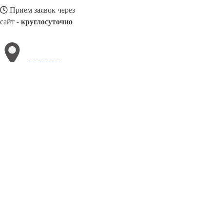
Прием заявок через
сайт -
круглосуточно
ФРЯЗИНО
Выберите филиал:
Энгельс
Чапаевск
Черкесск
Якутск
Чайковский
Череповец
Чехов
Чистополь
Черёмушки
Щекино
8(800)3085303
Заказать звонок
Металлоконструкции в Фрязино
Изготовление
Услуги
Цены
Сотрудни