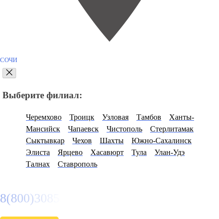
СОЧИ
Выберите филиал:
Черемхово
Троицк
Узловая
Тамбов
Ханты-
Мансийск
Чапаевск
Чистополь
Стерлитамак
Сыктывкар
Чехов
Шахты
Южно-Сахалинск
Элиста
Ярцево
Хасавюрт
Тула
Улан-Удэ
Талнах
Ставрополь
8(800)3085303