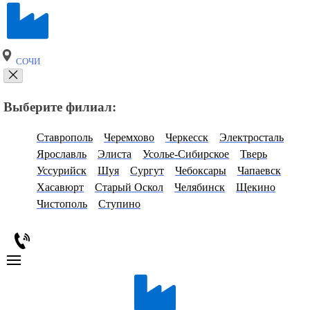
СОЧИ
Выберите филиал:
Ставрополь
Черемхово
Черкесск
Электросталь
Ярославль
Элиста
Усолье-Сибирское
Тверь
Уссурийск
Шуя
Сургут
Чебоксары
Чапаевск
Хасавюрт
Старый Оскол
Челябинск
Щекино
Чистополь
Ступино