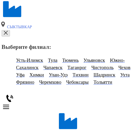
СЫКТЫВКАР
Выберите филиал:
Усть-Илимск
Тула
Тюмень
Ульяновск
Южно-
Сахалинск
Чапаевск
Таганрог
Чистополь
Чехов
Уфа
Химки
Улан-Удэ
Тихвин
Шадринск
Ухта
Фрязино
Черемхово
Чебоксары
Тольятти