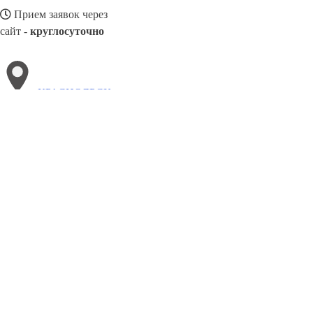
Прием заявок через
сайт -
круглосуточно
КРАСНОЯРСК
Выберите филиал:
Улан-Удэ
Чапаевск
Хасавюрт
Серов
Люберцы
Ку
Новокуйбышевск
Ярославль
Старый Оскол
Прохла
8(800)3085303
Заказать звонок
Балконные рамы в Красноярске
Виды
Цены
Сотрудничество
Контакт