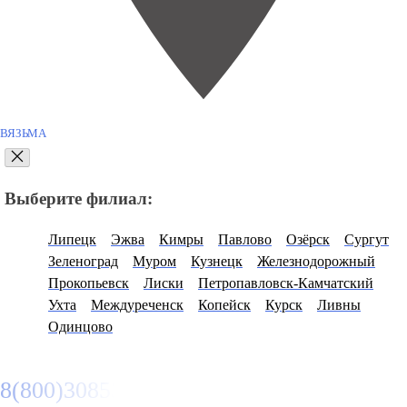
ВЯЗЬМА
Выберите филиал:
Липецк
Эжва
Кимры
Павлово
Озёрск
Сургут
Зеленоград
Муром
Кузнецк
Железнодорожный
Прокопьевск
Лиски
Петропавловск-Камчатский
Ухта
Междуреченск
Копейск
Курск
Ливны
Одинцово
8(800)3085303