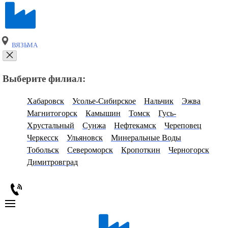
ВЯЗЬМА
Выберите филиал:
Хабаровск
Усолье-Сибирское
Нальчик
Эжва
Магнитогорск
Камышин
Томск
Гусь-
Хрустальный
Сунжа
Нефтекамск
Череповец
Черкесск
Ульяновск
Минеральные Воды
Тобольск
Североморск
Кропоткин
Черногорск
Димитровград