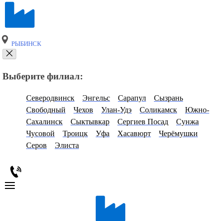
РЫБИНСК
Выберите филиал:
Северодвинск
Энгельс
Сарапул
Сызрань
Свободный
Чехов
Улан-Удэ
Соликамск
Южно-
Сахалинск
Сыктывкар
Сергиев Посад
Сунжа
Чусовой
Троицк
Уфа
Хасавюрт
Черёмушки
Серов
Элиста