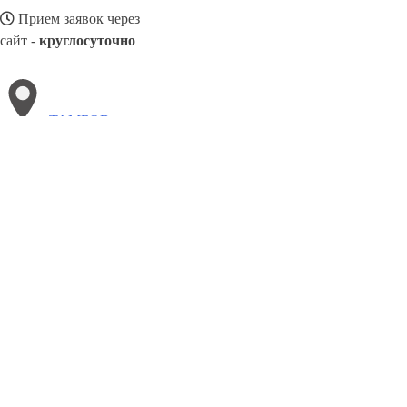
Прием заявок через
сайт -
круглосуточно
ТАМБОВ
Выберите филиал:
Чусовой
Энгельс
Череповец
Черногорск
Усолье-С
Мансийск
Эжва
Фрязино
Чебоксары
8(800)3085303
Заказать звонок
Щебень в Тамбове
Виды
Услуги
Цены
Сотрудничество
Контакты