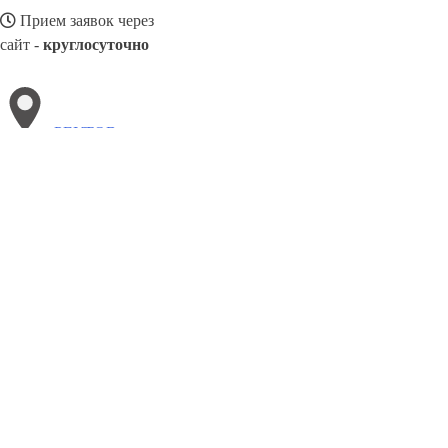
Прием заявок через
сайт -
круглосуточно
РЕУТОВ
Выберите филиал:
Снежинск
Рославль
Усолье-Сибирское
Черкесск
Ул
Тольятти
Тихвин
Шуя
Чита
8(800)3085303
Заказать звонок
Столешницы в Реутове
Услуги
Цены
Сотрудничество
Контакты