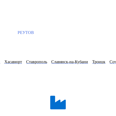
РЕУТОВ
к
Хасавюрт
Ставрополь
Славянск-на-Кубани
Троицк
Со