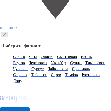
ПУШКИНО
Выберите филиал:
Сальск
Чита
Элиста
Сыктывкар
Рязань
Реутов
Череповец
Улан-Удэ
Сунжа
Тимашёвск
Чусовой
Сургут
Чайковский
Ярославль
Саранск
Тобольск
Серов
Тамбов
Ростов-на-
Дону
8(800)3085303