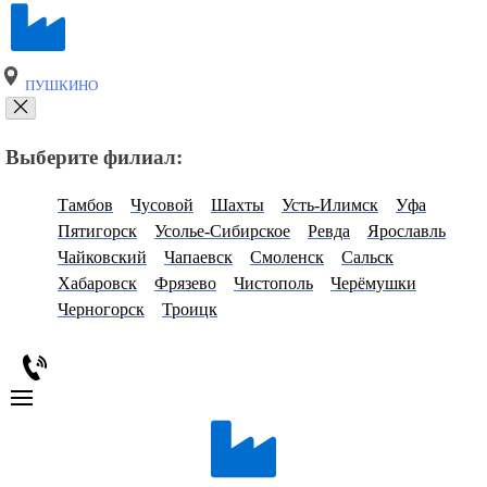
ПУШКИНО
Выберите филиал:
Тамбов
Чусовой
Шахты
Усть-Илимск
Уфа
Пятигорск
Усолье-Сибирское
Ревда
Ярославль
Чайковский
Чапаевск
Смоленск
Сальск
Хабаровск
Фрязево
Чистополь
Черёмушки
Черногорск
Троицк