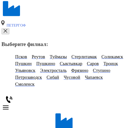
ПЕТЕРГОФ
Выберите филиал:
Псков
Реутов
Туймазы
Стерлитамак
Соликамск
Пушкин
Пушкино
Сыктывкар
Саров
Троицк
Ульяновск
Электросталь
Фрязино
Ступино
Петрозаводск
Сибай
Чусовой
Чапаевск
Смоленск