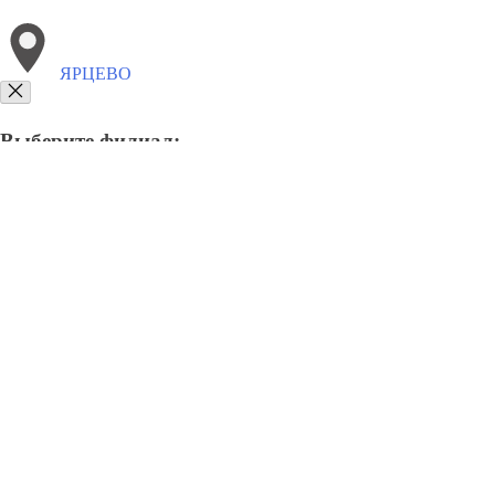
ЯРЦЕВО
Выберите филиал:
8(800)3085303
Заказать звонок
Щебень в Ярцево
Виды
Услуги
Цены
Сотрудничество
Контакты
Купить щебень в Ярцево