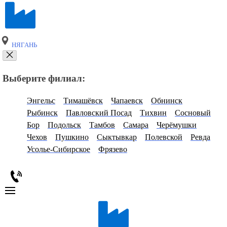
НЯГАНЬ
Выберите филиал:
Энгельс
Тимашёвск
Чапаевск
Обнинск
Рыбинск
Павловский Посад
Тихвин
Сосновый
Бор
Подольск
Тамбов
Самара
Черёмушки
Чехов
Пушкино
Сыктывкар
Полевской
Ревда
Усолье-Сибирское
Фрязево