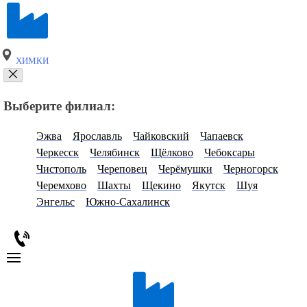
ХИМКИ
Выберите филиал:
Эжва
Ярославль
Чайковский
Чапаевск
Черкесск
Челябинск
Щёлково
Чебоксары
Чистополь
Череповец
Черёмушки
Черногорск
Черемхово
Шахты
Щекино
Якутск
Шуя
Энгельс
Южно-Сахалинск