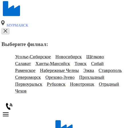
МУРМАНСК
Выберите филиал:
Усолье-Сибирское
Новосибирск
Щёлково
Салават
Ханты-Мансийск
Томск
Сибай
Раменское
Набережные Челны
Эжва
Ставрополь
Североморск
Орехово-Зуево
Прохладный
Первоуральск
Рубцовск
Новотроицк
Отрадный
Чехов