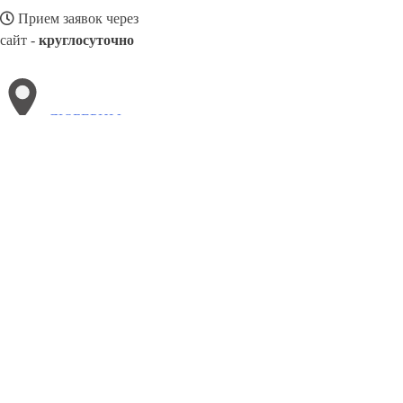
Прием заявок через
сайт -
круглосуточно
ЛЮБЕРЦЫ
Выберите филиал:
Чистополь
Ульяновск
Ново-Переделкино
Павлово
Ступино
Мытищи
Уфа
Орск
Ставрополь
8(800)3085303
Заказать звонок
Металлоконструкции в Люберцах
Изготовление
Услуги
Цены
Сотрудн