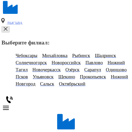
ЛЫСЬВА
Выберите филиал:
Чебоксары
Михайловка
Рыбинск
Шадринск
Солнечногорск
Новороссийск
Павлово
Нижний
Тагил
Новочеркасск
Озёрск
Сарапул
Одинцово
Псков
Ульяновск
Щекино
Прокопьевск
Нижний
Новгород
Сальск
Октябрьский