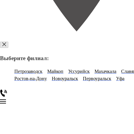
Выберите филиал:
Петрозаводск
Майкоп
Уссурийск
Махачкала
Славя
Ростов-на-Дону
Новоуральск
Первоуральск
Уфа