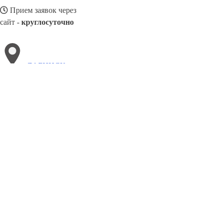
Прием заявок через
сайт -
круглосуточно
ЛАБИНСК
Выберите филиал:
Соликамск
Сыктывкар
Сунжа
Пушкино
Черногор
Орёл
Норильск
Минусинск
Раменское
Тихорецк
8(800)3085303
Заказать звонок
Благоустройство в Лабинске
Памятники
Ограды
Укладка плитки
Цен