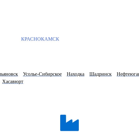
КРАСНОКАМСК
льяновск
Усолье-Сибирское
Находка
Шадринск
Нефтеюга
Хасавюрт