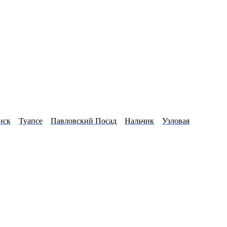
нск
Туапсе
Павловский Посад
Нальчик
Узловая