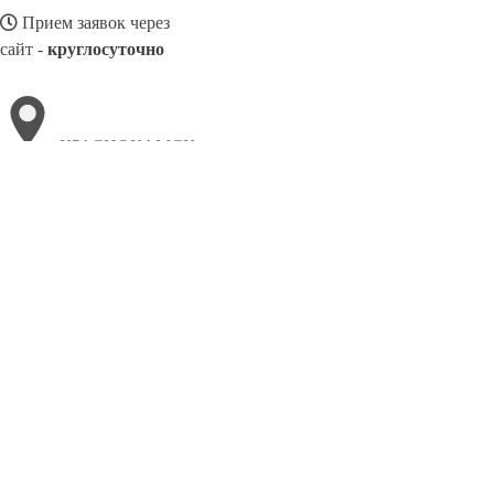
Прием заявок через
сайт -
круглосуточно
КРАСНОКАМСК
Выберите филиал:
Троицк
Уфа
Узловая
Ново-Переделкино
Ханты-Ма
Лабинск
Ливны
Орёл
Фрязино
8(800)3085303
Заказать звонок
Двери ПВХ в Краснокамске
Виды
Цены
Сотрудничество
Контакты