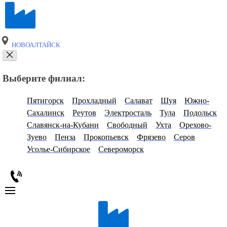
НОВОАЛТАЙСК
Выберите филиал:
Пятигорск
Прохладный
Салават
Шуя
Южно-
Сахалинск
Реутов
Электросталь
Тула
Подольск
Славянск-на-Кубани
Свободный
Ухта
Орехово-
Зуево
Пенза
Прокопьевск
Фрязево
Серов
Усолье-Сибирское
Североморск