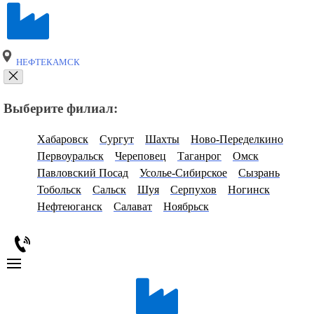
НЕФТЕКАМСК
Выберите филиал:
Хабаровск
Сургут
Шахты
Ново-Переделкино
Первоуральск
Череповец
Таганрог
Омск
Павловский Посад
Усолье-Сибирское
Сызрань
Тобольск
Сальск
Шуя
Серпухов
Ногинск
Нефтеюганск
Салават
Ноябрьск