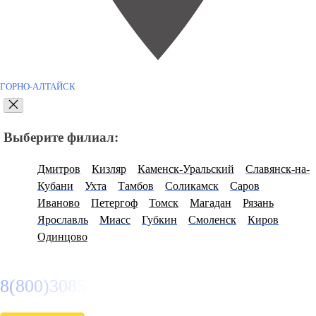
ГОРНО-АЛТАЙСК
Выберите филиал:
Дмитров
Кизляр
Каменск-Уральский
Славянск-на-
Кубани
Ухта
Тамбов
Соликамск
Саров
Иваново
Петергоф
Томск
Магадан
Рязань
Ярославль
Миасс
Губкин
Смоленск
Киров
Одинцово
8(800)3085303