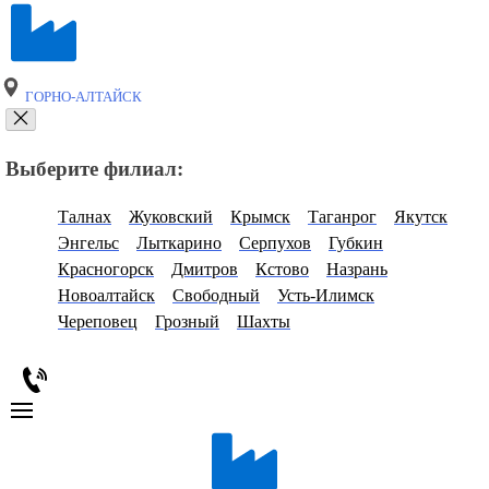
ГОРНО-АЛТАЙСК
Выберите филиал:
Талнах
Жуковский
Крымск
Таганрог
Якутск
Энгельс
Лыткарино
Серпухов
Губкин
Красногорск
Дмитров
Кстово
Назрань
Новоалтайск
Свободный
Усть-Илимск
Череповец
Грозный
Шахты