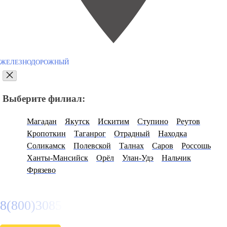
ЖЕЛЕЗНОДОРОЖНЫЙ
Выберите филиал:
Магадан
Якутск
Искитим
Ступино
Реутов
Кропоткин
Таганрог
Отрадный
Находка
Соликамск
Полевской
Талнах
Саров
Россошь
Ханты-Мансийск
Орёл
Улан-Удэ
Нальчик
Фрязево
8(800)3085303