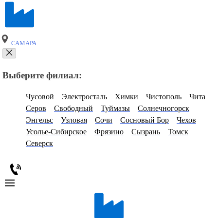
САМАРА
Выберите филиал:
Чусовой
Электросталь
Химки
Чистополь
Чита
Серов
Свободный
Туймазы
Солнечногорск
Энгельс
Узловая
Сочи
Сосновый Бор
Чехов
Усолье-Сибирское
Фрязино
Сызрань
Томск
Северск