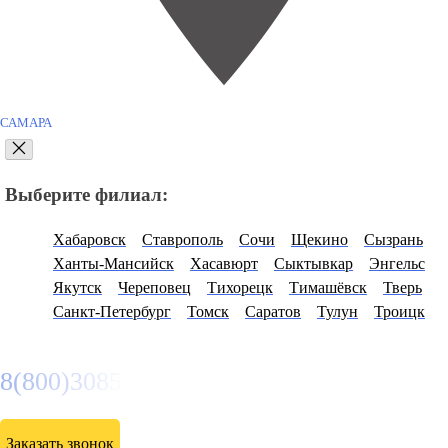
САМАРА
Выберите филиал:
Хабаровск
Ставрополь
Сочи
Щекино
Сызрань
Ханты-Мансийск
Хасавюрт
Сыктывкар
Энгельс
Якутск
Череповец
Тихорецк
Тимашёвск
Тверь
Санкт-Петербург
Томск
Саратов
Тулун
Троицк
8(800)3085303
Заказать звонок