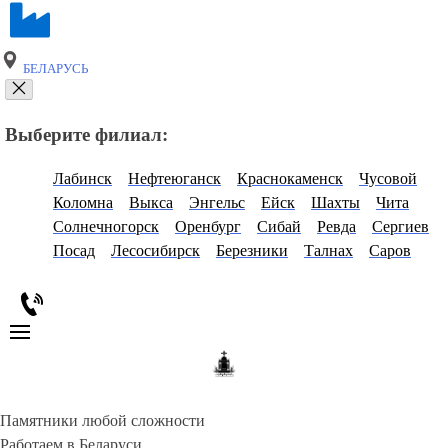
БЕЛАРУСЬ
Выберите филиал:
Лабинск
Нефтеюганск
Краснокаменск
Чусовой
Коломна
Выкса
Энгельс
Ейск
Шахты
Чита
Солнечногорск
Оренбург
Сибай
Ревда
Сергиев
Посад
Лесосибирск
Березники
Талнах
Саров
Памятники любой сложности
Работаем в Беларуси