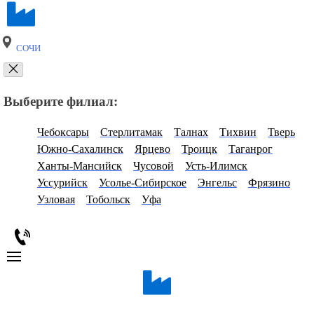
СОЧИ
Выберите филиал:
Чебоксары
Стерлитамак
Талнах
Тихвин
Тверь
Южно-Сахалинск
Ярцево
Троицк
Таганрог
Ханты-Мансийск
Чусовой
Усть-Илимск
Уссурийск
Усолье-Сибирское
Энгельс
Фрязино
Узловая
Тобольск
Уфа