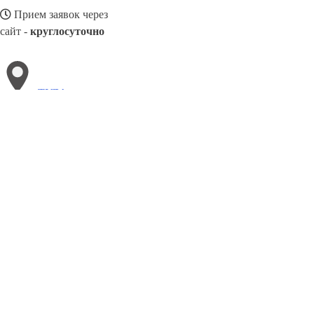
Прием заявок через
сайт -
круглосуточно
ТУЛА
Выберите филиал:
Усть-Илимск
Чебоксары
Хабаровск
Чита
Хасавюр
Тюмень
Щёлково
Черногорск
Чехов
8(800)3085303
Заказать звонок
Алюминиевые окна в Туле
Виды
Цены
Сотрудничество
Контакты