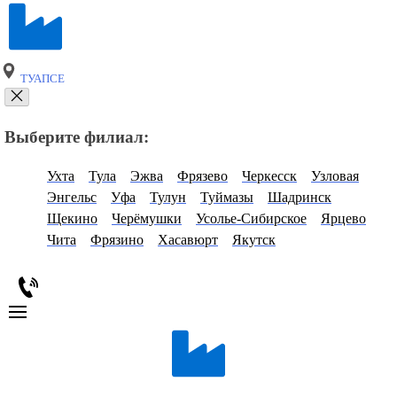
ТУАПСЕ
Выберите филиал:
Ухта
Тула
Эжва
Фрязево
Черкесск
Узловая
Энгельс
Уфа
Тулун
Туймазы
Шадринск
Щекино
Черёмушки
Усолье-Сибирское
Ярцево
Чита
Фрязино
Хасавюрт
Якутск