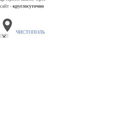
сайт -
круглосуточно
ЧИСТОПОЛЬ
Выберите филиал:
Щёлково
Элиста
Якутск
Шадринск
Шахты
Ярце
8(800)3085303
Заказать звонок
Обивка мебели в Чистополе
Виды
Ткани
Цены
Сотрудничество
Конта