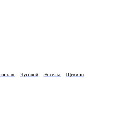
росталь
Чусовой
Энгельс
Щекино