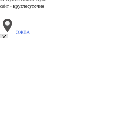
сайт -
круглосуточно
ЭЖВА
Выберите филиал:
Элиста
Ярцево
Ярославль
Электросталь
Энгельс
8(800)3085303
Заказать звонок
Обивка мебели в Эжве
Виды
Ткани
Цены
Сотрудничество
Контакты