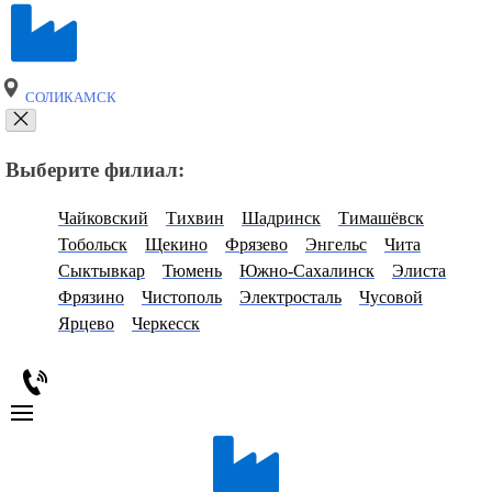
СОЛИКАМСК
Выберите филиал:
Чайковский
Тихвин
Шадринск
Тимашёвск
Тобольск
Щекино
Фрязево
Энгельс
Чита
Сыктывкар
Тюмень
Южно-Сахалинск
Элиста
Фрязино
Чистополь
Электросталь
Чусовой
Ярцево
Черкесск