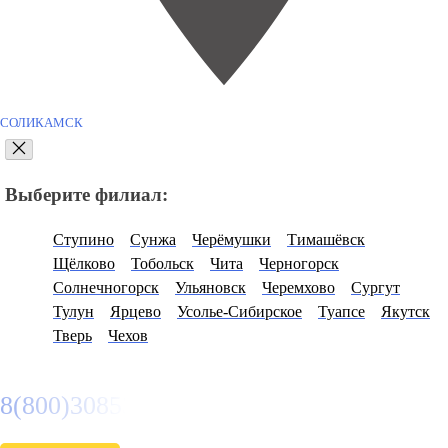
СОЛИКАМСК
Выберите филиал:
Ступино
Сунжа
Черёмушки
Тимашёвск
Щёлково
Тобольск
Чита
Черногорск
Солнечногорск
Ульяновск
Черемхово
Сургут
Тулун
Ярцево
Усолье-Сибирское
Туапсе
Якутск
Тверь
Чехов
8(800)3085303