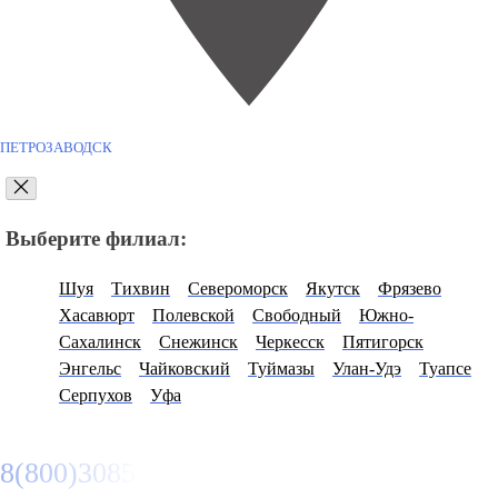
ПЕТРОЗАВОДСК
Выберите филиал:
Шуя
Тихвин
Североморск
Якутск
Фрязево
Хасавюрт
Полевской
Свободный
Южно-
Сахалинск
Снежинск
Черкесск
Пятигорск
Энгельс
Чайковский
Туймазы
Улан-Удэ
Туапсе
Серпухов
Уфа
8(800)3085303