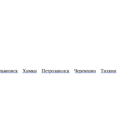
льяновск
Химки
Петрозаводск
Черемхово
Тихвин