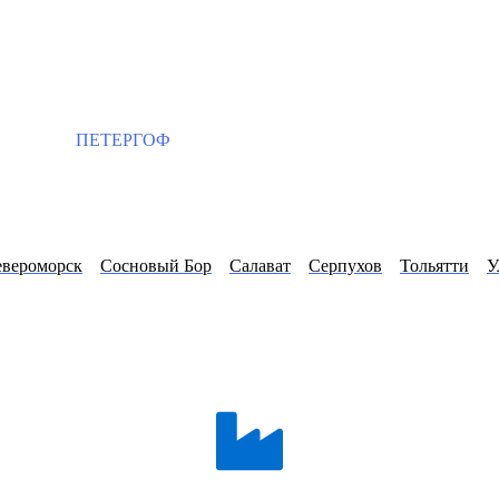
ПЕТЕРГОФ
евероморск
Сосновый Бор
Салават
Серпухов
Тольятти
У