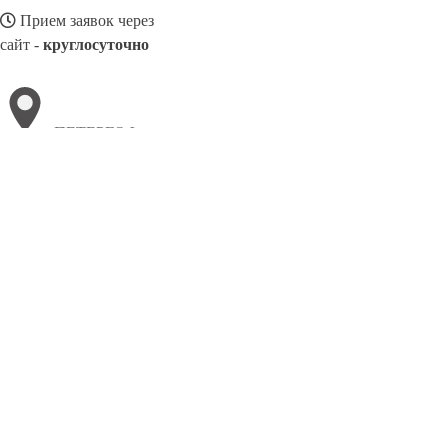
Прием заявок через
сайт -
круглосуточно
ПЕТЕРГОФ
Выберите филиал:
Россошь
Ярославль
Тамбов
Салехард
Чистополь
Бор
Саранск
Хабаровск
Чебоксары
8(800)3085303
Заказать звонок
Песок в Петергофе
Виды
Услуги
Цены
Сотрудничество
Контакты