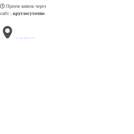
Прием заявок через
сайт -
круглосуточно
МЕЛЕУЗ
Выберите филиал:
Ревда
Невинномысск
Ростов-на-Дону
Чистополь
С
Пенза
Черкесск
Новороссийск
Тула
Щёлково
Сан
8(800)3085303
Заказать звонок
Натяжные потолки в Мелеузе
Назначение
Виды
Цены
Сотрудничеств