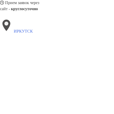
Прием заявок через
сайт -
круглосуточно
ИРКУТСК
Выберите филиал:
Каменск
Ленинск-Кузнецкий
Хабаровск
Мичуринск
Старый Оскол
Талнах
Ростов-на-Дону
Камышин
С
8(800)3085303
Заказать звонок
Окна в Иркутске
Профили
Ст