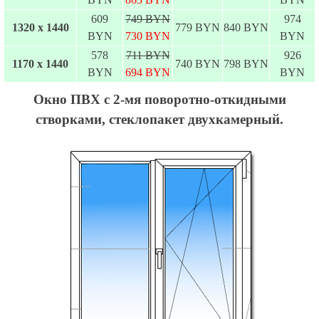
609
749 BYN
974
1320 х 1440
779 BYN
840 BYN
BYN
730 BYN
BYN
578
711 BYN
926
1170 х 1440
740 BYN
798 BYN
BYN
694 BYN
BYN
Окно ПВХ с 2-мя поворотно-откидными
створками, стеклопакет двухкамерный.