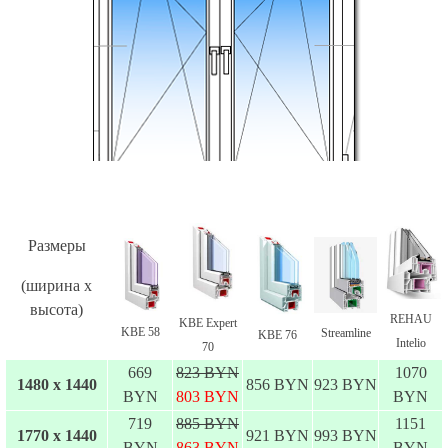
Размеры
(ширина х
высота)
REHAU
KBE Expert
KBE 58
Streamline
KBE 76
Intelio
70
669
823 BYN
1070
1480 х 1440
856 BYN
923 BYN
BYN
803 BYN
BYN
719
885 BYN
1151
1770 х 1440
921 BYN
993 BYN
BYN
863 BYN
BYN