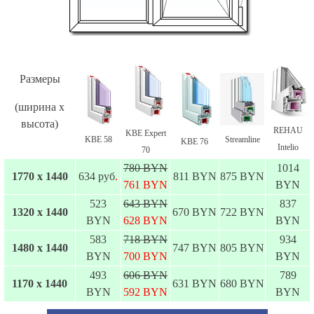
Размеры
(ширина х
высота)
REHAU
KBE Expert
KBE 58
Streamline
KBE 76
Intelio
70
780 BYN
1014
1770 х 1440
634 руб
.
811 BYN
875 BYN
761 BYN
BYN
523
643 BYN
837
1320 х 1440
670 BYN
722 BYN
BYN
628 BYN
BYN
583
718 BYN
934
1480 х 1440
747 BYN
805 BYN
BYN
700 BYN
BYN
493
606 BYN
789
1170 х 1440
631 BYN
680 BYN
BYN
592 BYN
BYN