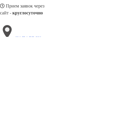
Прием заявок через
сайт -
круглосуточно
ЧАПАЕВСК
Выберите филиал:
Шуя
Эжва
Чусовой
Чита
Шахты
Черёмушки
Эл
Сахалинск
Элиста
Череповец
Шадринск
8(800)3085303
Заказать звонок
Алюминиевые окна в Чапаевске
Виды
Цены
Сотрудничество
Контакт