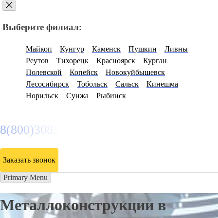
Выберите филиал:
Майкоп
Кунгур
Каменск
Пушкин
Ливны
Реутов
Тихорецк
Красноярск
Курган
Полевской
Копейск
Новокуйбышевск
Лесосибирск
Тобольск
Сальск
Кинешма
Норильск
Сунжа
Рыбинск
8(800)3085303
Заказать звонок
Primary Menu
Металлоконструкции в