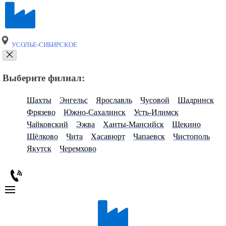
УСОЛЬЕ-СИБИРСКОЕ
Выберите филиал:
Шахты
Энгельс
Ярославль
Чусовой
Шадринск
Фрязево
Южно-Сахалинск
Усть-Илимск
Чайковский
Эжва
Ханты-Мансийск
Щекино
Щёлково
Чита
Хасавюрт
Чапаевск
Чистополь
Якутск
Черемхово