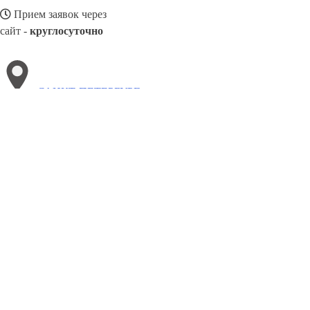
Прием заявок через
сайт -
круглосуточно
САНКТ-ПЕТЕРБУРГ
Выберите филиал:
Уфа
Тюмень
Сибай
Таганрог
Чайковский
Стары
Тулун
Чебоксары
Химки
8(800)3085303
Заказать звонок
Балконные рамы в Санкт-Петербурге
Виды
Цены
Сотрудничество
Кон