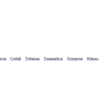
атов
Сибай
Туймазы
Тимашёвск
Тихорецк
Южно-