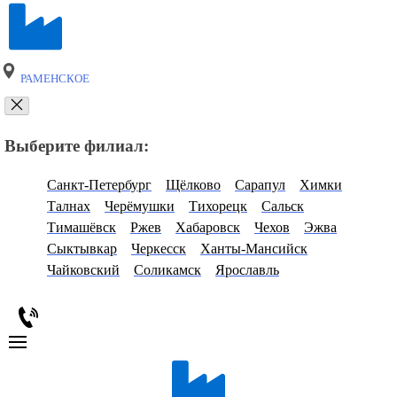
РАМЕНСКОЕ
Выберите филиал:
Санкт-Петербург
Щёлково
Сарапул
Химки
Талнах
Черёмушки
Тихорецк
Сальск
Тимашёвск
Ржев
Хабаровск
Чехов
Эжва
Сыктывкар
Черкесск
Ханты-Мансийск
Чайковский
Соликамск
Ярославль