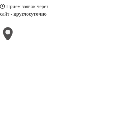
Прием заявок через
сайт -
круглосуточно
КЫЗЫЛ
Выберите филиал:
Озёрск
Тверь
Сургут
Тула
Троицк
Ленинск-Кузн
Раменское
Нарьян-Мар
Славянск-на-Кубани
Таганр
8(800)3085303
Заказать звонок
Двери ПВХ в Кызыл
Виды
Цены
Сотрудничество
Контакты