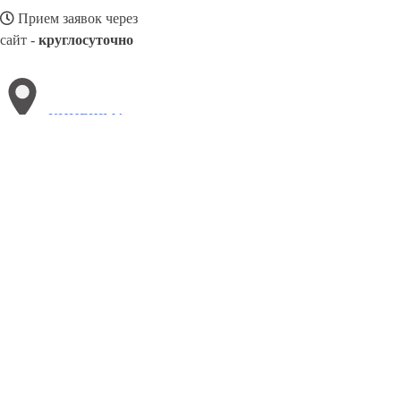
Прием заявок через
сайт -
круглосуточно
КИНЕШМА
Выберите филиал:
Североморск
Талнах
Краснокамск
Сызрань
Эжва
Тольятти
Туапсе
Лысьва
Черкесск
8(800)3085303
Заказать звонок
Двери ПВХ в Кинешме
Виды
Цены
Сотрудничество
Контакты