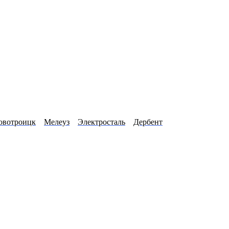
овотроицк
Мелеуз
Электросталь
Дербент