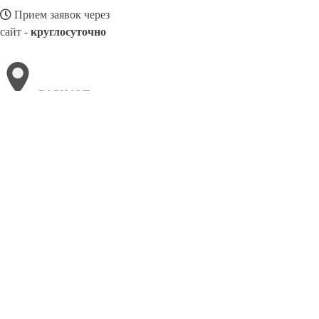
Прием заявок через
сайт -
круглосуточно
БАРНАУЛ
Выберите филиал:
Магас
Салават
Краснокаменск
Железнодорожный
Пушкино
Сосновый Бор
Димитровград
Туймазы
К
8(800)3085303
Заказать звонок
Двери ПВХ в Барнауле
Виды
Цены
Сотрудничество
Контакты